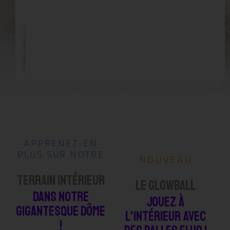
!
Apprenez-
en plus
ici
APPRENEZ-EN
PLUS SUR NOTRE
NOUVEAU
TERRAIN INTÉRIEUR
LE GLOWBALL
DANS NOTRE
JOUEZ à
GIGANTESQUE DÔME
L'INTÉRIEUR AVEC
!