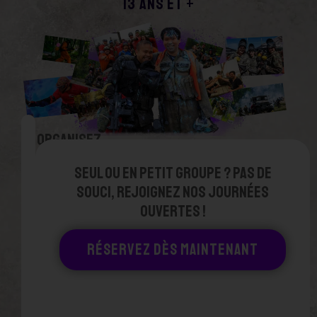
13 ANS ET +
Organisez
votre
Seul ou en petit groupe ? Pas de
groupe
souci, rejoignez nos journées
privé
ouvertes !
et
obtenez
RÉSERVEZ DÈS MAINTENANT
plusieurs
avantages
ET
PRIVILÈGES