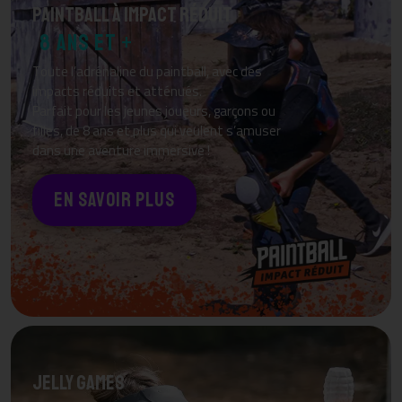
Paintball à Impact Réduit
8 ANS ET +
Toute l’adrénaline du paintball, avec des
impacts réduits et atténués.
Parfait pour les jeunes joueurs, garçons ou
filles, de 8 ans et plus qui veulent s’amuser
dans une aventure immersive !
EN SAVOIR PLUS
Jelly Games