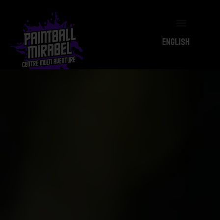
Le Centre PBM
Événements PBM
English