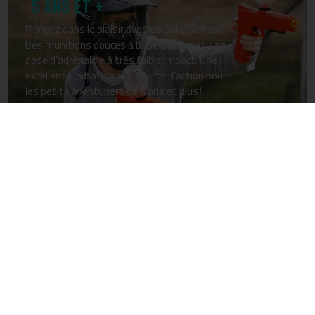
5 ANS ET +
Plongez dans le plaisir avec les Gelly Games !
Des munitions douces à base d’eau pour une
dose d’adrénaline à très faible impact. Une
excellente initiation aux sports d’action pour
les petits aventuriers de 5 ans et plus !
EN SAVOIR PLUS