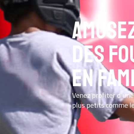
Amuse
des fo
en fam
Venez profiter d’une 
plus petits comme le