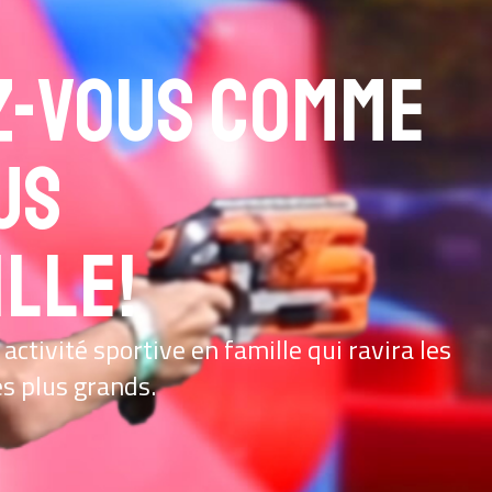
z-vous comme
us
ille!
activité sportive en famille qui ravira les
s plus grands.