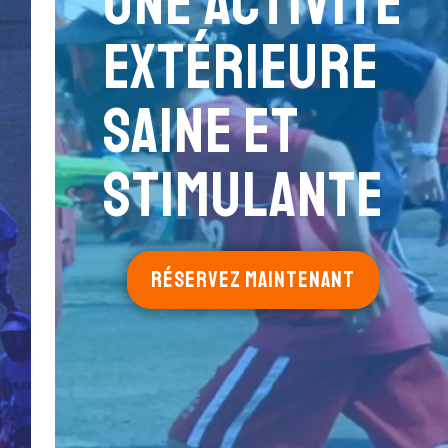
Une activité
extérieure
saine et
stimulante
RÉSERVEZ MAINTENANT