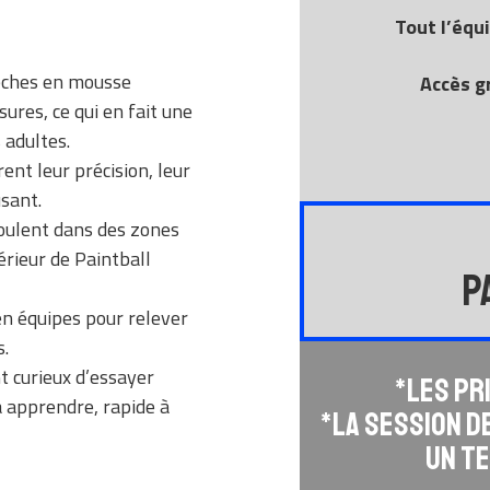
Tout l’équ
lèches en mousse
Accès g
ures, ce qui en fait une
s adultes.
ent leur précision, leur
usant.
roulent dans des zones
rieur de Paintball
P
en équipes pour relever
s.
 curieux d’essayer
*Les pr
à apprendre, rapide à
*La session d
un te