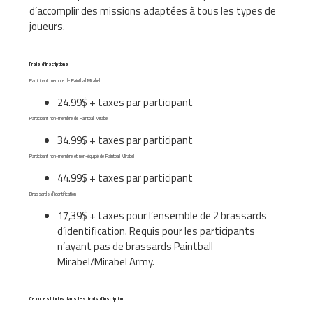
d’accomplir des missions adaptées à tous les types de
joueurs.
Frais d’inscriptions
Participant membre de Paintball Mirabel
24.99$ + taxes par participant
Participant non-membre de Paintball Mirabel
34.99$ + taxes par participant
Participant non-membre et non-équipé de Paintball Mirabel
44.99$ + taxes par participant
Brassards d’identification
17,39$ + taxes pour l’ensemble de 2 brassards
d’identification. Requis pour les participants
n’ayant pas de brassards Paintball
Mirabel/Mirabel Army.
Ce qui est inclus dans les frais d’inscription