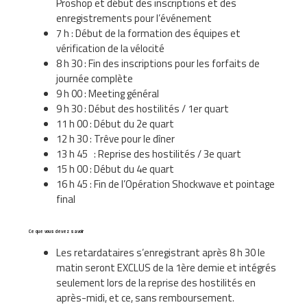
Proshop et début des inscriptions et des
enregistrements pour l’événement
7 h : Début de la formation des équipes et
vérification de la vélocité
8 h 30 : Fin des inscriptions pour les forfaits de
journée complète
9 h 00 : Meeting général
9 h 30 : Début des hostilités / 1er quart
11 h 00 : Début du 2e quart
12 h 30 : Trêve pour le dîner
13 h 45 : Reprise des hostilités / 3e quart
15 h 00 : Début du 4e quart
16 h 45 : Fin de l’Opération Shockwave et pointage
final
Ce que vous devez savoir
Les retardataires s’enregistrant après 8 h 30 le
matin seront EXCLUS de la 1ère demie et intégrés
seulement lors de la reprise des hostilités en
après-midi, et ce, sans remboursement.