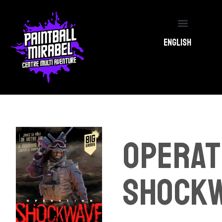
Le Centre PBM
Événements PBM
English
Operat
Shock