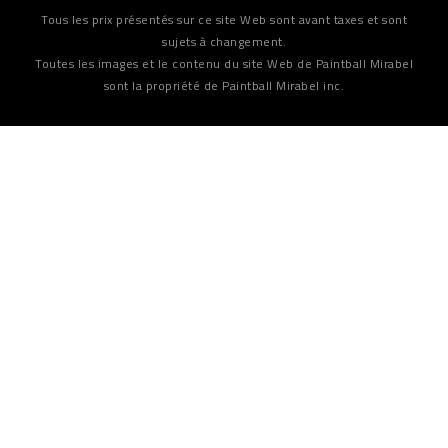
Tous les prix présentés sur ce site Web sont avant taxes et sont
sujets à changement.
Toutes les images et le contenu du site Web de Paintball Mirabel
sont la propriété de Paintball Mirabel inc.